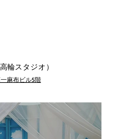
白金高輪スタジオ
）
第一麻布ビル5階