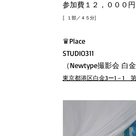
参加費１２，０００円
〚１部／４５分
〛
♛Place
STUDIO311
（
Newtype撮影会 
東京都港区白金3ー1－1 