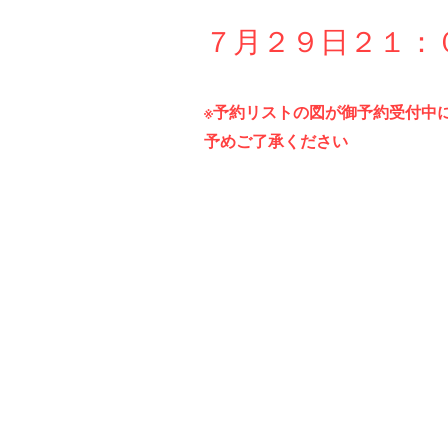
７月２９
日２１
：
※予約リストの図が御予約受付中
予めご了承ください
予 約