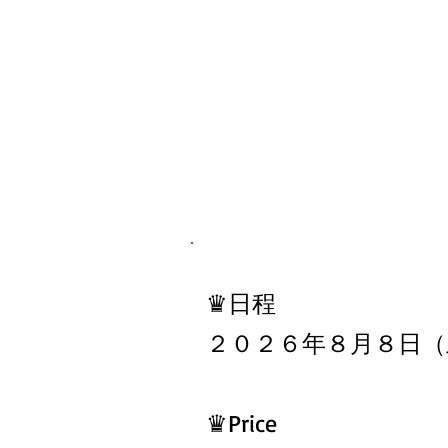
​♛日程
２０２６年８
月８日（
​♛Price