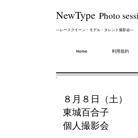
NewType
P
hoto sess
―レースクイーン・モデル・タレント撮影会―
Home
利用規約
８月８日（土）
東城百合子
個人撮影会