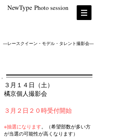
NewType
P
hoto session
―レースクイーン・モデル・タレント撮影会―
３月１４日（土）
橘京個人撮影会
​３月２
日２０
時受付開始
※抽選になります
​。（希望部数が多い方
が当選の可能性が高くなります）