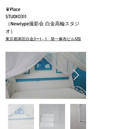
♛Place
STUDIO311
（
Newtype撮影会 白金高輪スタジ
オ
）
東京都港区白金3ー1－1 第一麻布ビル5階