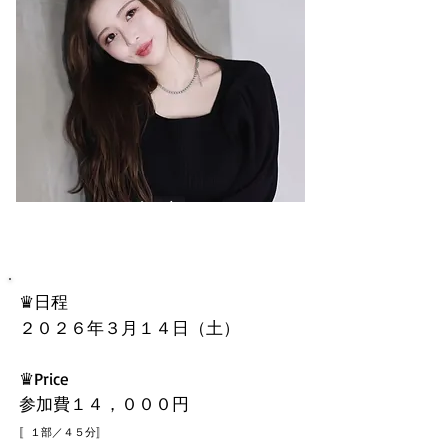
橘京
♛日程
２０２６年３月１４日（土）
​♛Price
参加費１４，０００円
〚１部／４５分
〛