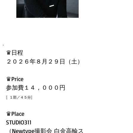
村上 楓
​♛日程
２０２６年８月２９日（土
）
​♛Price
参加費１４，０００円
〚１部／４５分
〛
​♛Place
STUDIO311
（
Newtype撮影会 白金高輪ス