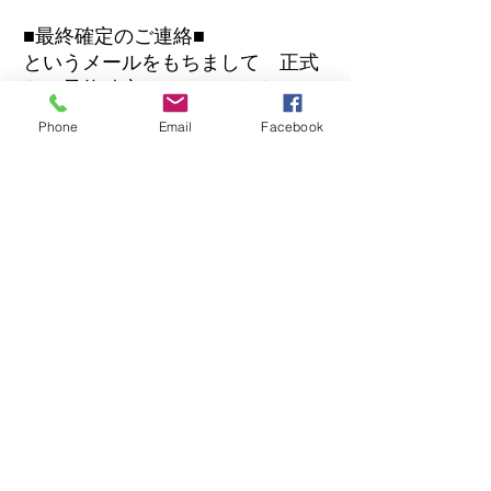
■最終確定のご連絡■
というメールをもちまして 正式
なご予約確定とさせていただいて
おります。
Phone
Email
Facebook
※最終確定メールが届いていない
場合は迷惑メールフォルダをご確
認お願いします。
またスマートフォンからご予約の
方は​確定メールが届かない事例が
あります。
当選、非当選に関わらず、必ず返
信をしていますのでメールが届い
ていない場合はお問合せくださ
い。
​村上 楓