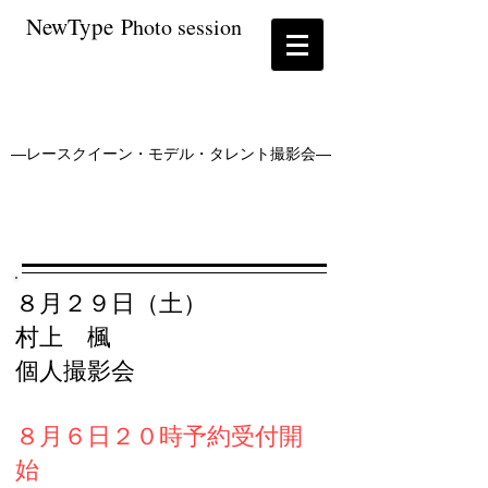
NewType
P
hoto session
―レースクイーン・モデル・タレント撮影会―
８月２９
日（土）
村上 楓
個人撮影会
​８
月６日２０時予約受付開
始