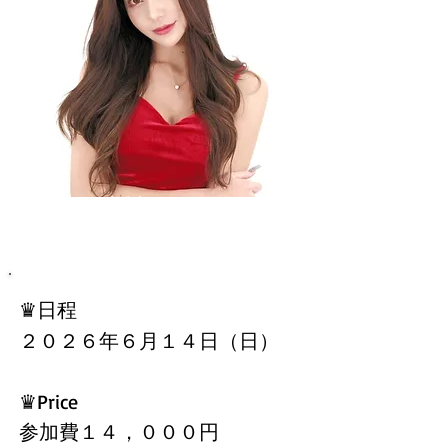
水神 きき
♛日程
２０２６年６
月１４日（日）
​♛Price
参加費１４，０００円