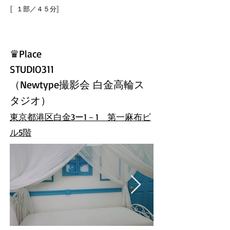
〚１部／４５分
〛
♛Place
STUDIO311
（
Newtype撮影会 白金高輪ス
タジオ
）
東京都港区白金3ー1－1 第一麻布ビ
ル5階