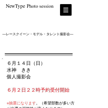
NewType
P
hoto session
―レースクイーン・モデル・タレント撮影会―
６月１４日（日）
水神 きき
個人撮影会
６月２日２２時​予約受付開始
※抽選になります
​。（希望部数が多い方