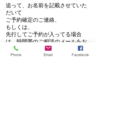
追って、お名前を記載させていた
だいて
ご予約確定のご連絡、
もしくは、
先行してご予約が入ってる場合
は、時間帯のご相談のメールをお
送りしております。
Phone
Email
Facebook
■最終確定のご連絡■
というメールをもちまして 正式
なご予約確定とさせていただいて
おります。
※最終確定メールが届いていない
場合は迷惑メールフォルダをご確
認お願いします。
またスマートフォンからご予約の
方は​確定メールが届かない事例が
あります。