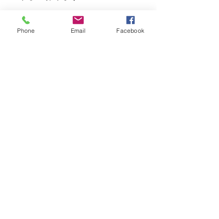
■最終確定のご連絡■
というメールをもちまして 正式
Phone
Email
Facebook
なご予約確定とさせていただいて
おります
※最終確定メールが届いていない
場合は迷惑メールフォルダをご確
認お願いします。
またスマートフォンからご予約の
方は​確定メールが届かない事例が
あります。
当選、非当選に関わらず、必ず返
信をしていますのでメールが届い
ていない場合はお問合せくださ
い。
菅田 れもん