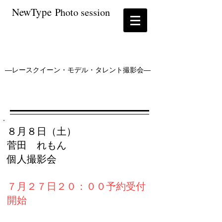
NewType
P
hoto session
―レースクイーン・モデル・タレント撮影会―
８月８日（土）
菅田 れもん
個人撮影会
７月２７
日２０
：
００
予約受付
開始