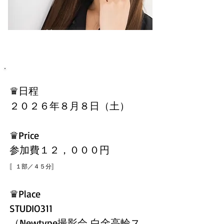
菅田 れもん
​♛日程
２０２６年８
月８日（土）
​♛Price
参加費１２，０００円
〚１部／４５分
〛
♛Place
STUDIO311
（
Newtype撮影会 白金高輪ス